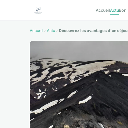
Accueil
Actu
Bon 
Accueil
›
Actu
›
Découvrez les avantages d'un séjou