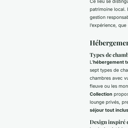
Ce lieu se distin
patrimoine local. 
gestion responsab
l’expérience, que 
Hébergement
Types de chambr
L’
hébergement t
sept types de cha
chambres avec vue
fleuve ou les mon
Collection
propos
lounge privés, pr
séjour tout inclu
Design inspiré