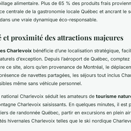
illage alimentaire. Plus de 65 % des produits frais provienn
ce centrale de la gastronomie locale Québec et ancrant le s
dans une vraie dynamique éco-responsable.
é et proximité des attractions majeures
ces Charlevoix
bénéficie d’une localisation stratégique, facil
s naturels d’exception. Depuis l’aéroport de Québec, compte
ndre ce site, alors qu’en provenance de Montréal, le déplace
présence de navettes partagées, les séjours tout inclus Cha
sibles même sans véhicule personnel.
 national Charlevoix séduit les amateurs de
tourisme natur
agne Charlevoix saisissants. En quelques minutes, il est 
tiers de randonnée Québec, partir en excursions en plein ai
ités hivernales Charlevoix telles que le ski nordique Charlev