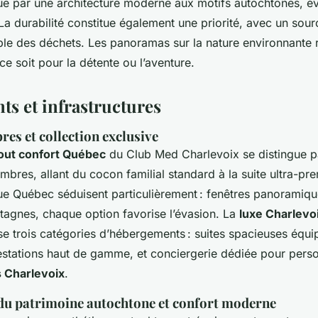
gue par une architecture moderne aux motifs autochtones, é
La durabilité constitue également une priorité, avec un sour
le des déchets. Les panoramas sur la nature environnante 
ce soit pour la détente ou l’aventure.
s et infrastructures
es et collection exclusive
out confort Québec
du Club Med Charlevoix se distingue pa
mbres, allant du cocon familial standard à la suite ultra-pr
 Québec séduisent particulièrement : fenêtres panoramique
tagnes, chaque option favorise l’évasion. La
luxe Charlevo
e trois catégories d’hébergements : suites spacieuses équi
estations haut de gamme, et conciergerie dédiée pour pers
s Charlevoix
.
 du patrimoine autochtone et confort moderne