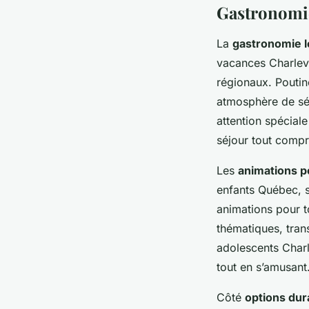
Gastronomie 
La
gastronomie 
vacances Charlevoi
régionaux. Poutin
atmosphère de séj
attention spéciale
séjour tout comp
Les
animations p
enfants Québec, s
animations pour t
thématiques, tran
adolescents Charl
tout en s’amusant
Côté
options dur