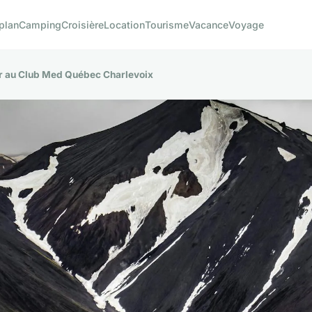
plan
Camping
Croisière
Location
Tourisme
Vacance
Voyage
r au Club Med Québec Charlevoix