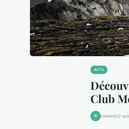
ACTU
Découvr
Club M
R
romaine
22 aoû