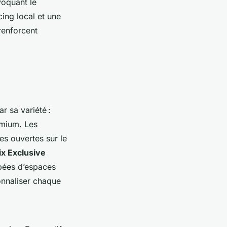
voquant le
cing local et une
renforcent
r sa variété :
emium. Les
s ouvertes sur le
ix Exclusive
pées d’espaces
onnaliser chaque