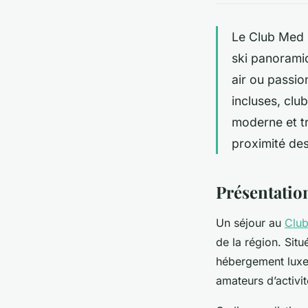
Le Club Med 
ski panoramiq
air ou passio
incluses, clu
moderne et t
proximité des
Présentatio
Un séjour au
Clu
de la région. Sit
hébergement luxe 
amateurs d’activit