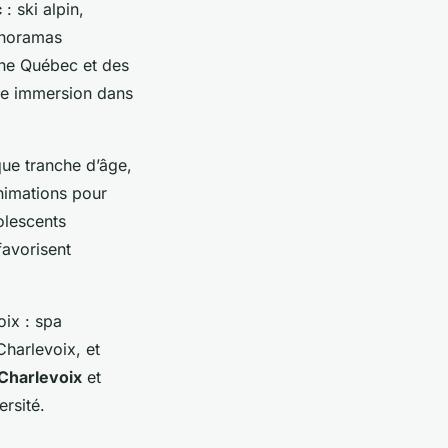
c
: ski alpin,
anoramas
gne Québec et des
 une immersion dans
ue tranche d’âge,
animations pour
olescents
favorisent
oix : spa
harlevoix, et
Charlevoix
et
rsité.