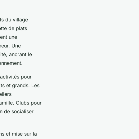
ts du village
tte de plats
éent une
heur. Une
ité, ancrant le
ronnement.
ctivités pour
ts et grands. Les
liers
amille. Clubs pour
 de socialiser
s et mise sur la