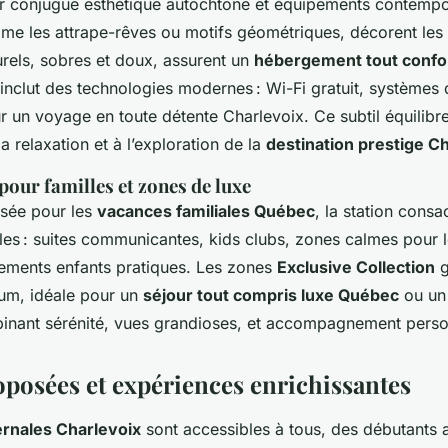
ur conjugue esthétique autochtone et équipements contempo
mme les attrape-rêves ou motifs géométriques, décorent les
urels, sobres et doux, assurent un
hébergement tout confo
nclut des technologies modernes : Wi-Fi gratuit, systèmes
ur un voyage en toute détente Charlevoix. Ce subtil équilibr
la relaxation et à l’exploration de la
destination prestige C
pour familles et zones de luxe
sée pour les
vacances familiales Québec
, la station cons
les : suites communicantes, kids clubs, zones calmes pour l
pements enfants pratiques. Les zones
Exclusive Collection
g
um, idéale pour un
séjour tout compris luxe Québec
ou un 
inant sérénité, vues grandioses, et accompagnement perso
oposées et expériences enrichissantes
ernales Charlevoix
sont accessibles à tous, des débutants 