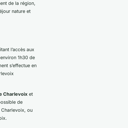
ent de la région,
éjour nature et
itant l’accès aux
z environ 1h30 de
ment s’effectue en
rlevoix
e Charlevoix
et
possible de
r Charlevoix, ou
oix.