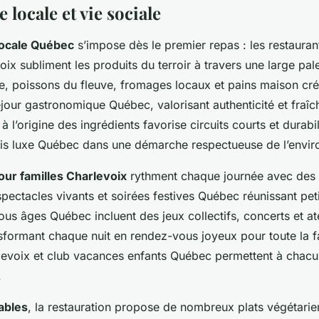
locale et vie sociale
locale Québec
s’impose dès le premier repas : les restauran
x subliment les produits du terroir à travers une large pale
e, poissons du fleuve, fromages locaux et pains maison cr
our gastronomique Québec, valorisant authenticité et fraîc
 à l’origine des ingrédients favorise circuits courts et durabil
ris luxe Québec dans une démarche respectueuse de l’envi
our familles Charlevoix
rythment chaque journée avec des a
pectacles vivants et soirées festives Québec réunissant peti
ous âges Québec incluent des jeux collectifs, concerts et ate
sformant chaque nuit en rendez-vous joyeux pour toute la f
evoix et club vacances enfants Québec permettent à chacun
.
ables
, la restauration propose de nombreux plats végétarien