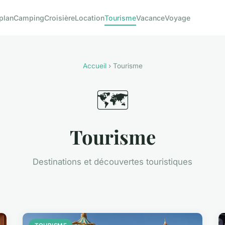
plan
Camping
Croisière
Location
Tourisme
Vacance
Voyage
Accueil
› Tourisme
🗺️
Tourisme
Destinations et découvertes touristiques