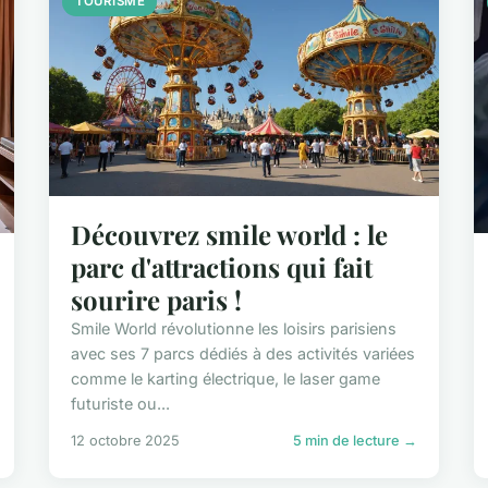
TOURISME
Découvrez smile world : le
parc d'attractions qui fait
sourire paris !
Smile World révolutionne les loisirs parisiens
avec ses 7 parcs dédiés à des activités variées
comme le karting électrique, le laser game
futuriste ou...
12 octobre 2025
5 min de lecture →