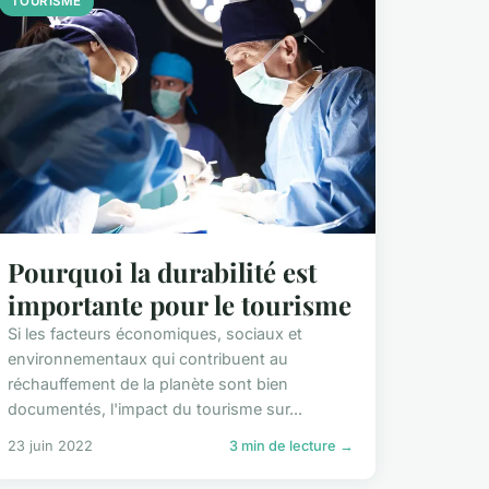
TOURISME
Pourquoi la durabilité est
importante pour le tourisme
Si les facteurs économiques, sociaux et
environnementaux qui contribuent au
réchauffement de la planète sont bien
documentés, l'impact du tourisme sur...
23 juin 2022
3 min de lecture →