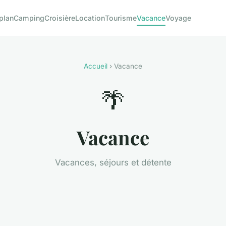
plan
Camping
Croisière
Location
Tourisme
Vacance
Voyage
Accueil
› Vacance
🌴
Vacance
Vacances, séjours et détente