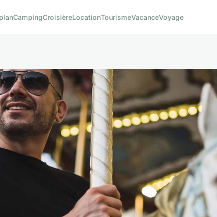
plan
Camping
Croisière
Location
Tourisme
Vacance
Voyage