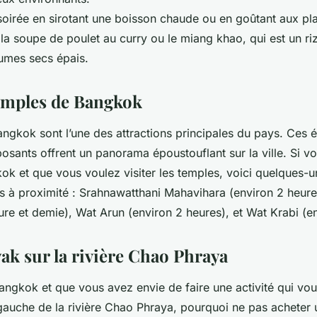
 soirée en sirotant une boisson chaude ou en goûtant aux pla
a soupe de poulet au curry ou le miang khao, qui est un ri
umes secs épais.
temples de Bangkok
ngkok sont l’une des attractions principales du pays. Ces éd
osants offrent un panorama époustouflant sur la ville. Si v
k et que vous voulez visiter les temples, voici quelques-u
es à proximité : Srahnawatthani Mahavihara (environ 2 heures
ure et demie), Wat Arun (environ 2 heures), et Wat Krabi (en
ak sur la rivière Chao Phraya
Bangkok et que vous avez envie de faire une activité qui vo
 gauche de la rivière Chao Phraya, pourquoi ne pas acheter 