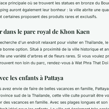
place principale où se trouvent les statues en bronze du Bou
ing auront également leur bonheur : la ville abrite une qua
t certaines proposent des produits rares et exclusifs.
 dans le parc royal de Khon Kaen
recherche d'un endroit relaxant pour visiter en Thaïlande, le
 bonne option. Situé à proximité de la ville historique et 
te une variété d'arbres et de fleurs rares. Si vous voulez p
trouvent non loin du parc, rendez-vous à Wat Phra That Doi
avec les enfants à Pattaya
 avez envie de faire de belles vacances en famille, Pattaya 
rovince sud de la Thailande, cette ville culte pourrait être v
r des vacances en famille. Avec ses plages longues et son 
roit idéal pour les enfants. La ville est également très agréa