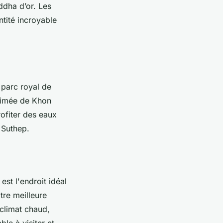
ddha d’or. Les
ntité incroyable
 parc royal de
animée de Khon
rofiter des eaux
 Suthep.
est l'endroit idéal
otre meilleure
climat chaud,
ble à visiter et