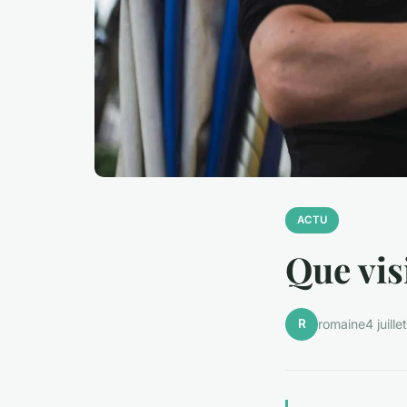
ACTU
Que vis
R
romaine
4 juill