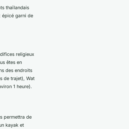
ts thaïlandais
z épicé garni de
ifices religieux
ous êtes en
ns des endroits
 de trajet), Wat
viron 1 heure).
us permettra de
un kayak et